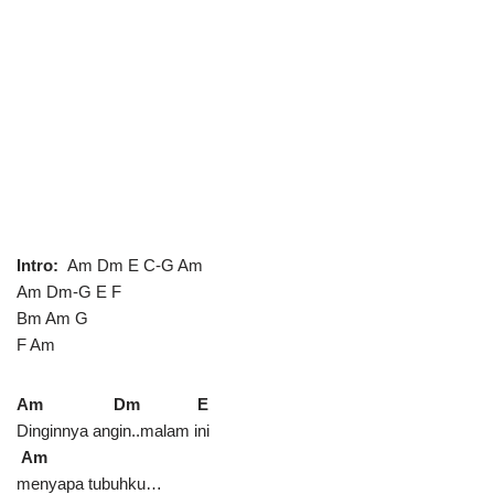
Intro:
Am Dm E C-G Am
Am Dm-G E F
Bm Am G
F Am
Am Dm E
Dinginnya angin..malam ini
Am
menyapa tubuhku…