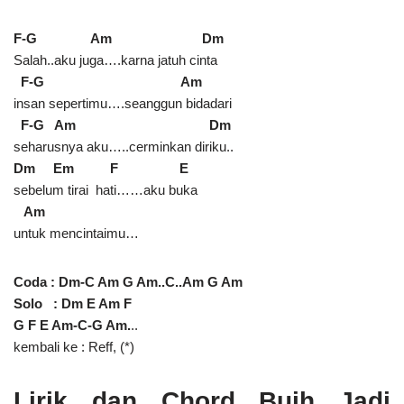
F-G Am Dm
Salah..aku juga….karna jatuh cinta
F-G Am
insan sepertimu….seanggun bidadari
F-G Am Dm
seharusnya aku…..cerminkan diriku..
Dm Em F E
sebelum tirai hati……aku buka
Am
untuk mencintaimu…
Coda : Dm-C Am G Am..C..Am G Am
Solo : Dm E Am F
G F E Am-C-G Am.
..
kembali ke : Reff, (*)
Lirik dan Chord Buih Jadi