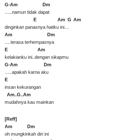
G-Am Dm
…..namun tidak dapat
E Am G Am
dinginkan panasnya hatiku ini…
Am Dm
….terasa terhempasnya
E Am
kelakianku ini..dengan sikapmu
G-Am Dm
…..apakah karna aku
E
insan kekurangan
Am..G..Am
mudahnya kau mainkan
[Reff]
Am Dm
oh mungkinkah diri ini