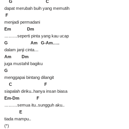
G C
dapat merubah buih yang memutih
F
menjadi permadani
Em Dm
………seperti pinta yang kau ucap
G Am G-Am…..
dalam janji cinta…
Am Dm
juga mustahil bagiku
G
menggapai bintang dilangit
C F
siapalah diriku..hanya insan biasa
Em-Dm
F
………semua itu..sungguh aku..
E
tiada mampu..
(*)