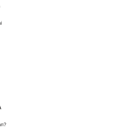
m
i
A
an?