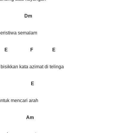
Dm
peristiwa semalam
E F E
isikkan kata azimat di telinga
 E
untuk mencari arah
Am