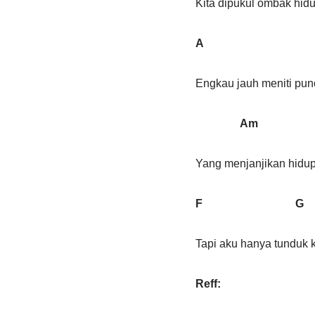
Kita dipukul ombak hid
A 
Engkau jauh meniti pu
Am 
Yang menjanjikan hidu
F G
Tapi aku hanya tunduk k
Reff: