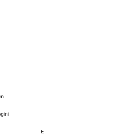
m
gini
 E