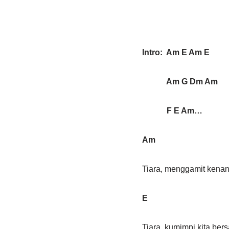
Intro: Am E Am E
Am G Dm Am
F E Am…
Am
Tiara, menggamit kena
E 
Tiara, kumimpi kita ber