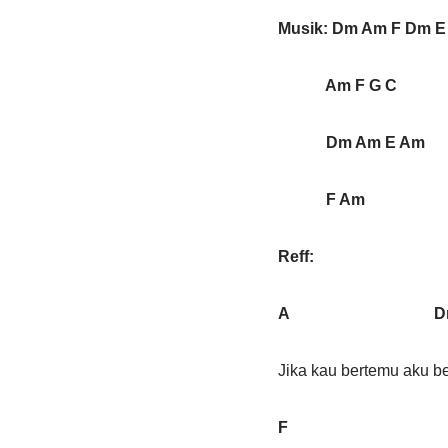
Musik: Dm Am F Dm E
Am F G C
Dm Am E Am
F Am
Reff:
A D
Jika kau bertemu aku be
F