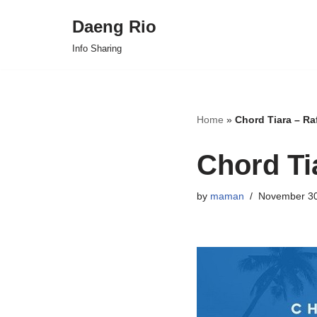
Daeng Rio
Skip
Info Sharing
to
content
Home
»
Chord Tiara – Raf
Chord Tia
by
maman
November 30