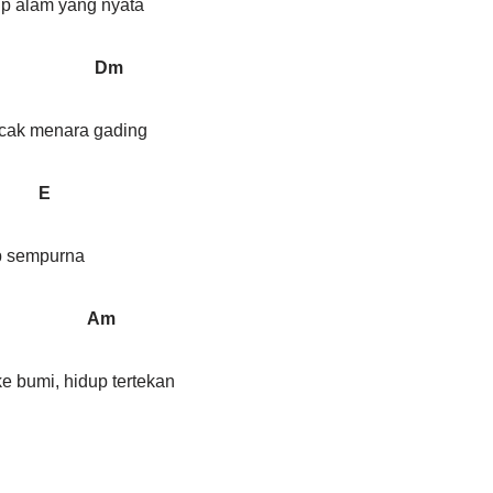
up alam yang nyata
Dm
ncak menara gading
E
p sempurna
 Am
e bumi, hidup tertekan