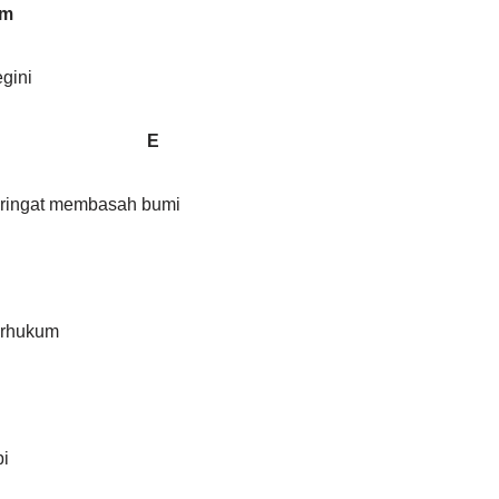
m
gini
 E
eringat membasah bumi
terhukum
i