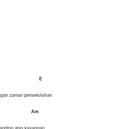
 E
ngan zaman persekolahan
Am
sanding atas kayangan